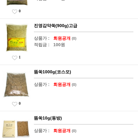
0
진영감약쑥(900g)고급
상품가 :
회원공개
(0)
적립금 :
100원
1
뜸쑥1000g(코스모)
상품가 :
회원공개
(0)
0
뜸쑥10g(동방)
상품가 :
회원공개
(0)