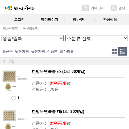
카테고리
검색
로그인
마이페이지
장바구니
관심상품
침/뜸/부항
왕뜸/뜸쑥
최신순
낮은가격
높은가격
상품명
최다리뷰
1 - 20
한방무연쑥봉 소 (1각-50개입)
상품가 :
회원공개
(0)
적립금 :
70원
1
한방무연쑥봉 대(1각-30개입)
상품가 :
회원공개
(0)