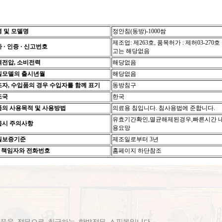
 및 모델명
정안침(동방)-1000쌈
제조업: 제263호, 품목허가 : 제허03-270호
 · 인증 · 신고번호
고는 해당없음
전압, 소비전력
해당없음
일모델의 출시년월
해당없음
자, 수입품의 경우 수입자를 함께 표기
동방침구
조국
한국
의 사용목적 및 사용방법
의료용 침입니다. 침사용법에 준합니다.
유효기간확인,멸균해제된경우,빠른시간 내
급시 주의사항
용요망
질보증기준
제조일로부터 3년
S 책임자와 전화번호
홈페이지 하단참조