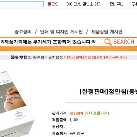
침/뜸/부항
침/뜸/부항
>
일회용침
>
[한정판매]정안침(동방)-0.25x40-1Box
[한정판매]정안침(동방)-
판매가격
:
[VAT포함가격]
적립금액
: 1,100
원산지
:
제조회사
: 동방침구