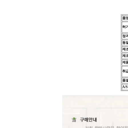
품명
허가
정격
동
제조
제
제품
취
품
A/